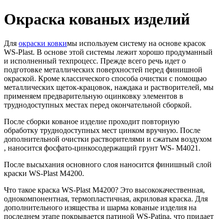
Окраска кованых изделий
Для
окраски ковки
мы используем систему на основе красок
WS-Plast. В основе этой системы лежит хорошо продуманный
и исполненный техпроцесс. Прежде всего речь идет о
подготовке металлических поверхностей перед финишной
окраской. Кроме классического способа очистки с помощью
металлических щеток-крацовок, наждака и растворителей, мы
применяем предварительную оцинковку элементов в
труднодоступных местах перед окончательной сборкой.
После сборки кованое изделие проходит повторную
обработку труднодоступных мест цинком вручную. После
дополнительной очистки растворителями и сжатым воздухом
, наносится фосфато-цинкосодержащий грунт WS- M4021.
После высыхания основного слоя наносится финишный слой
краски WS-Plast M4200.
Что такое краска WS-Plast М4200? Это высококачественная,
однокомпонентная, термопластичная, акриловая краска. Для
дополнительного изящества и шарма кованые изделия на
последнем этапе покрывается патиной WS-Patina, что придает