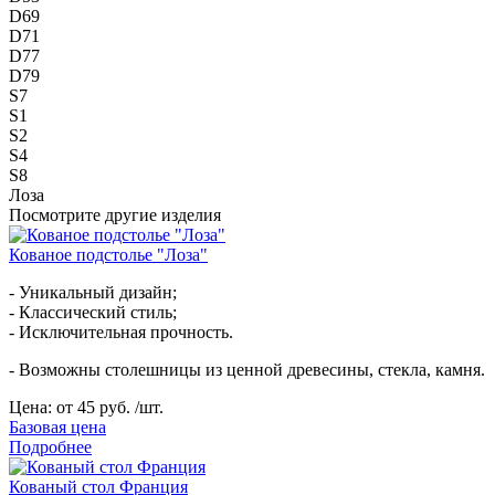
D69
D71
D77
D79
S7
S1
S2
S4
S8
Лоза
Посмотрите другие изделия
Кованое подстолье "Лоза"
- Уникальный дизайн;
- Классический стиль;
- Исключительная прочность.
- Возможны столешницы из ценной древесины, стекла, камня.
Цена:
от 45 руб. /шт.
Базовая цена
Подробнее
Кованый стол Франция