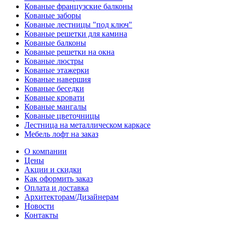
Кованые французские балконы
Кованые заборы
Кованые лестницы "под ключ"
Кованые решетки для камина
Кованые балконы
Кованые решетки на окна
Кованые люстры
Кованые этажерки
Кованые навершия
Кованые беседки
Кованые кровати
Кованые мангалы
Кованые цветочницы
Лестница на металлическом каркасе
Мебель лофт на заказ
О компании
Цены
Акции и скидки
Как оформить заказ
Оплата и доставка
Архитекторам/Дизайнерам
Новости
Контакты