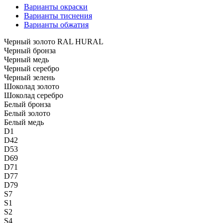
Варианты окраски
Варианты тиснения
Варианты обжатия
Черный золото RAL HURAL
Черный бронза
Черный медь
Черный серебро
Черный зелень
Шоколад золото
Шоколад серебро
Белый бронза
Белый золото
Белый медь
D1
D42
D53
D69
D71
D77
D79
S7
S1
S2
S4