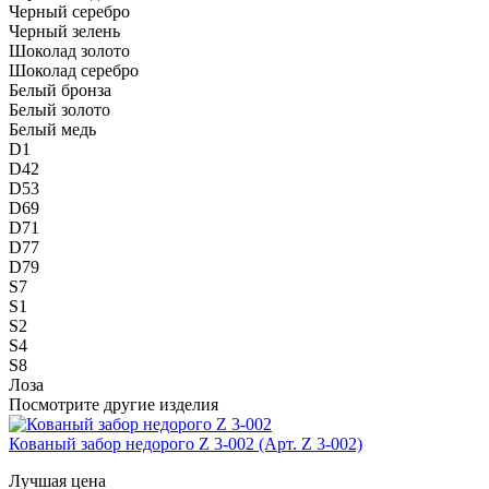
Черный серебро
Черный зелень
Шоколад золото
Шоколад серебро
Белый бронза
Белый золото
Белый медь
D1
D42
D53
D69
D71
D77
D79
S7
S1
S2
S4
S8
Лоза
Посмотрите другие изделия
Кованый забор недорого Z 3-002 (Арт. Z 3-002)
Лучшая цена