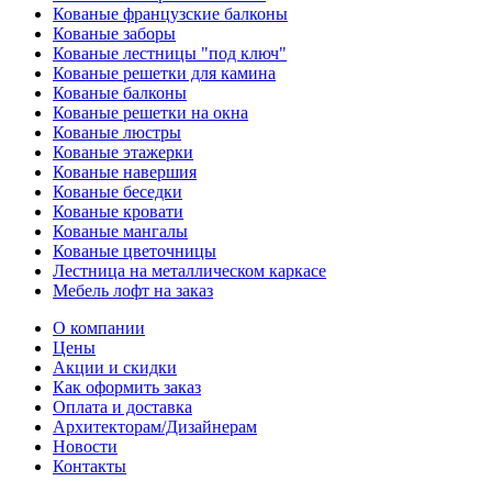
Кованые французские балконы
Кованые заборы
Кованые лестницы "под ключ"
Кованые решетки для камина
Кованые балконы
Кованые решетки на окна
Кованые люстры
Кованые этажерки
Кованые навершия
Кованые беседки
Кованые кровати
Кованые мангалы
Кованые цветочницы
Лестница на металлическом каркасе
Мебель лофт на заказ
О компании
Цены
Акции и скидки
Как оформить заказ
Оплата и доставка
Архитекторам/Дизайнерам
Новости
Контакты