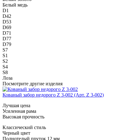
Белый медь
D1
D42
D53
D69
D71
D77
D79
S7
S1
S2
S4
S8
Лоза
Посмотрите другие изделия
Кованый забор недорого Z 3-002 (Арт. Z 3-002)
Лучшая цена
Усиленная рама
Высокая прочность
Классический стиль
Черный цвет
Полнотелый пруток 12 мм