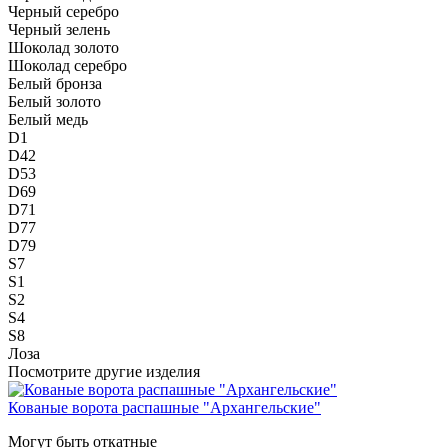
Черный серебро
Черный зелень
Шоколад золото
Шоколад серебро
Белый бронза
Белый золото
Белый медь
D1
D42
D53
D69
D71
D77
D79
S7
S1
S2
S4
S8
Лоза
Посмотрите другие изделия
Кованые ворота распашные "Архангельские"
Могут быть откатные