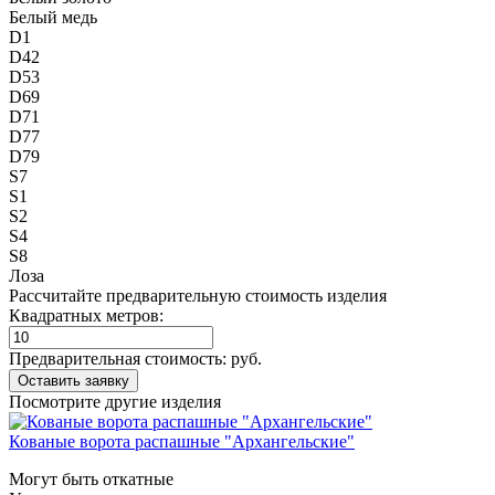
Белый медь
D1
D42
D53
D69
D71
D77
D79
S7
S1
S2
S4
S8
Лоза
Рассчитайте предварительную стоимость изделия
Квадратных метров:
Предварительная стоимость:
руб.
Посмотрите другие изделия
Кованые ворота распашные "Архангельские"
Могут быть откатные