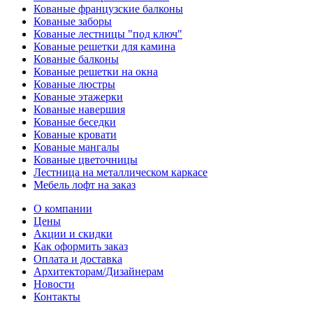
Кованые французские балконы
Кованые заборы
Кованые лестницы "под ключ"
Кованые решетки для камина
Кованые балконы
Кованые решетки на окна
Кованые люстры
Кованые этажерки
Кованые навершия
Кованые беседки
Кованые кровати
Кованые мангалы
Кованые цветочницы
Лестница на металлическом каркасе
Мебель лофт на заказ
О компании
Цены
Акции и скидки
Как оформить заказ
Оплата и доставка
Архитекторам/Дизайнерам
Новости
Контакты