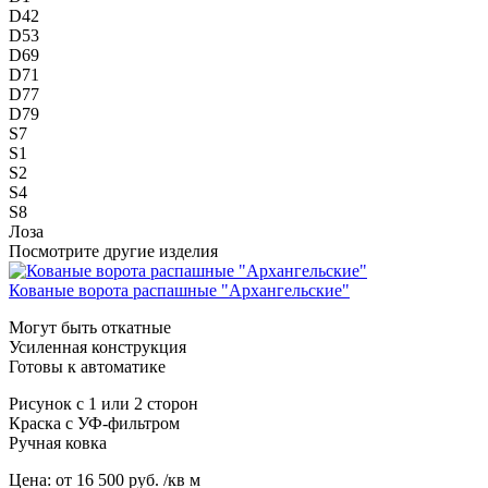
D42
D53
D69
D71
D77
D79
S7
S1
S2
S4
S8
Лоза
Посмотрите другие изделия
Кованые ворота распашные "Архангельские"
Могут быть откатные
Усиленная конструкция
Готовы к автоматике
Рисунок с 1 или 2 сторон
Краска с УФ-фильтром
Ручная ковка
Цена:
от 16 500 руб. /кв м