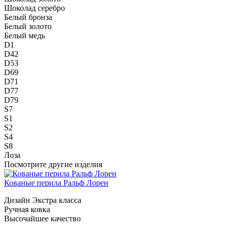
Шоколад серебро
Белый бронза
Белый золото
Белый медь
D1
D42
D53
D69
D71
D77
D79
S7
S1
S2
S4
S8
Лоза
Посмотрите другие изделия
Кованые перила Ральф Лорен
Дизайн Экстра класса
Ручная ковка
Высочайшее качество