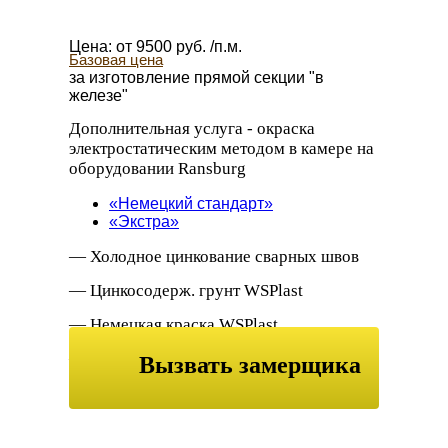
Цена:
от
9500
руб. /п.м.
Базовая цена
за изготовление прямой секции "в
железе"
Дополнительная услуга
- окраска
электростатическим методом в камере на
оборудовании Ransburg
«Немецкий стандарт»
«Экстра»
— Холодное цинкование сварных швов
— Цинкосодерж. грунт WSPlast
— Немецкая краска WSPlast
— Декоративный лак патина
Вызвать замерщика
Дополнительная антикоррозийная
обработка металла
или заказать
обратный звонок
— Дробеструйная обработка;