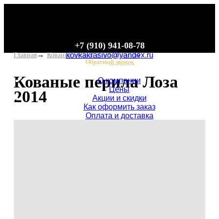
+7 (910) 941-08-78
kovkakrasivo@yandex.ru
Главная
Кованые перила и ограждения
Обратный звонок
Кованые перила Лоза
О компании
Цены
2014
Акции и скидки
Как оформить заказ
Оплата и доставка
Сотрудничество
Новости
Контакты
Каталог
Кованые перила и ограждения
Кованые столы и подстолье
Кованые скамейки
Кованые ворота и калитки
Кованые козырьки и навесы