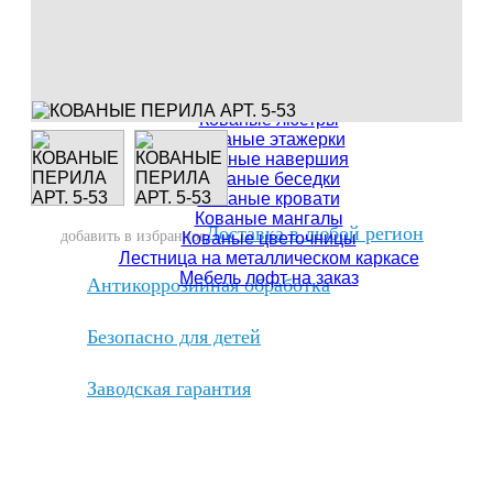
Кованые французские балконы
Кованые заборы
Кованые лестницы "под ключ"
Кованые решетки для камина
Кованые балконы
Кованые решетки на окна
Кованые люстры
Кованые этажерки
Кованые навершия
Кованые беседки
Кованые кровати
Кованые мангалы
Доставка в любой регион
добавить в избранное
Кованые цветочницы
Лестница на металлическом каркасе
Мебель лофт на заказ
Антикоррозийная обработка
Безопасно для детей
Заводская гарантия