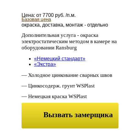
Цена:
от
7700
руб. /п.м.
Базовая цена
окраска, доставка, монтаж - отдельно
Дополнительная услуга
- окраска
электростатическим методом в камере на
оборудовании Ransburg
«Немецкий стандарт»
«Экстра»
— Холодное цинкование сварных швов
— Цинкосодерж. грунт WSPlast
— Немецкая краска WSPlast
— Декоративный лак патина
Вызвать замерщика
Дополнительная антикоррозийная
обработка металла
или заказать
обратный звонок
— Дробеструйная обработка;