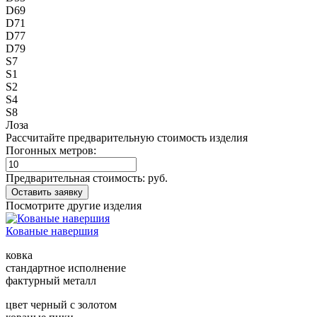
D69
D71
D77
D79
S7
S1
S2
S4
S8
Лоза
Рассчитайте предварительную стоимость изделия
Погонных метров:
Предварительная стоимость:
руб.
Посмотрите другие изделия
Кованые навершия
ковка
стандартное исполнение
фактурный металл
цвет черный с золотом