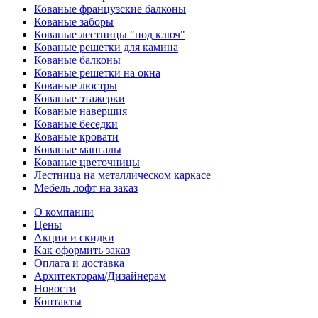
Кованые французские балконы
Кованые заборы
Кованые лестницы "под ключ"
Кованые решетки для камина
Кованые балконы
Кованые решетки на окна
Кованые люстры
Кованые этажерки
Кованые навершия
Кованые беседки
Кованые кровати
Кованые мангалы
Кованые цветочницы
Лестница на металлическом каркасе
Мебель лофт на заказ
О компании
Цены
Акции и скидки
Как оформить заказ
Оплата и доставка
Архитекторам/Дизайнерам
Новости
Контакты