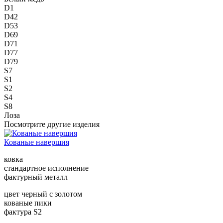
D1
D42
D53
D69
D71
D77
D79
S7
S1
S2
S4
S8
Лоза
Посмотрите другие изделия
Кованые навершия
ковка
стандартное исполнение
фактурный металл
цвет черный с золотом
кованые пики
фактура S2