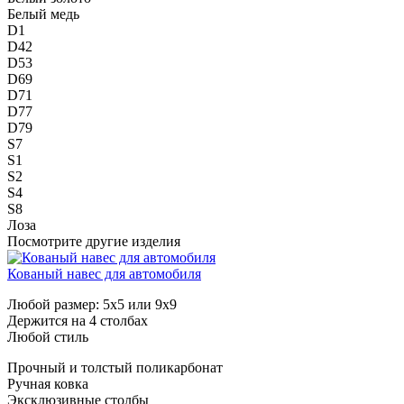
Белый медь
D1
D42
D53
D69
D71
D77
D79
S7
S1
S2
S4
S8
Лоза
Посмотрите другие изделия
Кованый навес для автомобиля
Любой размер: 5х5 или 9х9
Держится на 4 столбах
Любой стиль
Прочный и толстый поликарбонат
Ручная ковка
Эксклюзивные столбы