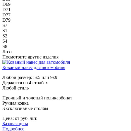
D69
D71
D77
D79
S7
S1
S2
S4
S8
Лоза
Посмотрите другие изделия
Кованый навес для автомобиля
Любой размер: 5х5 или 9х9
Держится на 4 столбах
Любой стиль
Прочный и толстый поликарбонат
Ручная ковка
Эксклюзивные столбы
Цена:
от руб. /шт.
Базовая цена
Подробнее