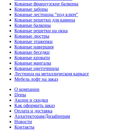
Кованые французские балконы
Кованые заборы
Кованые лестницы "под ключ"
Кованые решетки для камина
Кованые балконы
Кованые решетки на окна
Кованые люстры
Кованые этажерки
Кованые навершия
Кованые беседки
Кованые кровати
Кованые мангалы
Кованые цветочницы
Лестница на металлическом каркасе
Мебель лофт на заказ
О компании
Цены
Акции и скидки
Как оформить заказ
Оплата и доставка
Архитекторам/Дизайнерам
Новости
Контакты