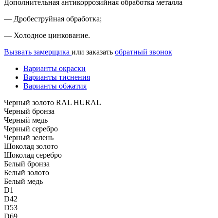
Дополнительная антикоррозийная обработка металла
— Дробеструйная обработка;
— Холодное цинкование.
Вызвать замерщика
или заказать
обратный звонок
Варианты окраски
Варианты тиснения
Варианты обжатия
Черный золото RAL HURAL
Черный бронза
Черный медь
Черный серебро
Черный зелень
Шоколад золото
Шоколад серебро
Белый бронза
Белый золото
Белый медь
D1
D42
D53
D69