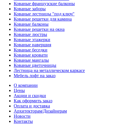
Кованые французские балконы
Кованые заборы
Кованые лестницы "под ключ"
Кованые решетки для камина
Кованые балконы
Кованые решетки на окна
Кованые люстры
Кованые этажерки
Кованые навершия
Кованые беседки
Кованые кровати
Кованые мангалы
Кованые цветочницы
Лестница на металлическом каркасе
Мебель лофт на заказ
О компании
Цены
Акции и скидки
Как оформить заказ
Оплата и доставка
Архитекторам/Дизайнерам
Новости
Контакты