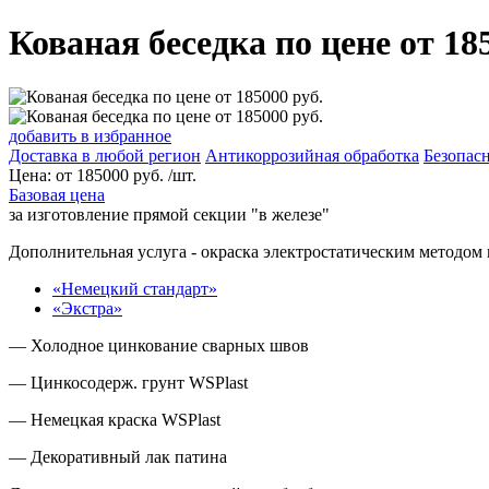
Кованая беседка по цене от 18
добавить в избранное
Доставка в любой регион
Антикоррозийная обработка
Безопасн
Цена:
от
185000
руб. /шт.
Базовая цена
за изготовление прямой секции "в железе"
Дополнительная услуга
- окраска электростатическим методом 
«Немецкий стандарт»
«Экстра»
— Холодное цинкование сварных швов
— Цинкосодерж. грунт WSPlast
— Немецкая краска WSPlast
— Декоративный лак патина