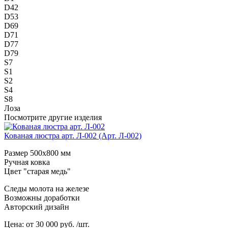
D42
D53
D69
D71
D77
D79
S7
S1
S2
S4
S8
Лоза
Посмотрите другие изделия
Кованая люстра арт. Л-002 (Арт. Л-002)
Размер 500х800 мм
Ручная ковка
Цвет "старая медь"
Следы молота на железе
Возможны доработки
Авторский дизайн
Цена:
от 30 000 руб. /шт.